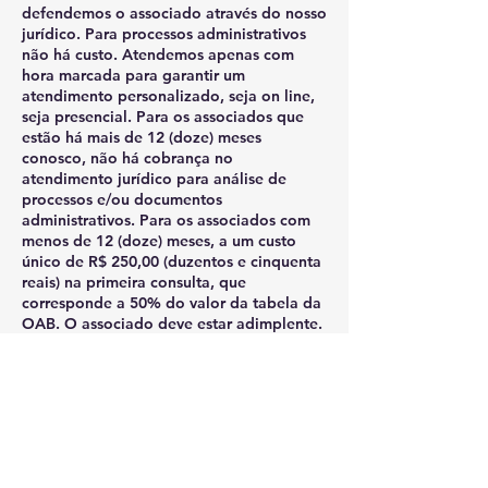
defendemos o associado através do nosso
jurídico. Para processos administrativos
não há custo. Atendemos apenas com
hora marcada para garantir um
atendimento personalizado, seja on line,
seja presencial. Para os associados que
estão há mais de 12 (doze) meses
conosco, não há cobrança no
atendimento jurídico para análise de
processos e/ou documentos
administrativos. Para os associados com
menos de 12 (doze) meses, a um custo
único de R$ 250,00 (duzentos e cinquenta
reais) na primeira consulta, que
corresponde a 50% do valor da tabela da
OAB. O associado deve estar adimplente.
Você sabia que desde que a pandemia
iniciou a AGES luta pelos EPIs adequados
à categoria? Já impetramos ações no TJ,
já denunciamos no Ministério Público e
no Tribunal de Contas, por um motivo
simples, a AGES não negocia a vida do
servidor! Desde o início de nossa gestão,