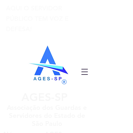
AQUI O SERVIDOR
PÚBLICO TEM VOZ E
DEFESA!
AGES-SP
Associação dos Guardas e
Servidores do Estado de
São Paulo