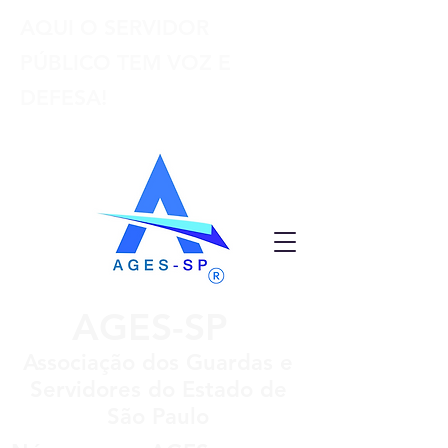
AQUI O SERVIDOR
PÚBLICO TEM VOZ E
DEFESA!
AGES-SP
Associação dos Guardas e
Servidores do Estado de
São Paulo