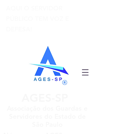
AQUI O SERVIDOR
PÚBLICO TEM VOZ E
DEFESA!
AGES-SP
Associação dos Guardas e
Servidores do Estado de
São Paulo