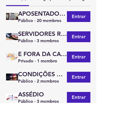
APOSENTADOS E PENSIONISTAS
Entrar
Público
·
20 membros
SERVIDORES RESTRITOS E READAPTADOS
Entrar
Público
·
3 membros
E FORA DA CAPITAL? QUAL SEU PROBLEMA OU SUGESTÃO?
Entrar
Privado
·
1 membro
CONDIÇÕES DE TRABALHO
Entrar
Público
·
2 membros
ASSÉDIO
Entrar
Público
·
3 membros
ENCONTRO FEMININO
Entrar
Público
·
1 membro