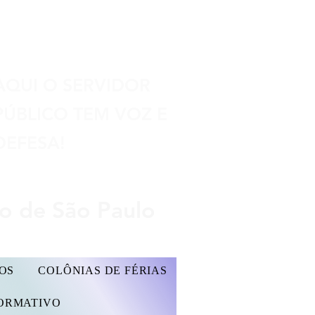
Seu espaço
AQUI O SERVIDOR
PÚBLICO TEM VOZ E
DEFESA!
do de São Paulo
OS
COLÔNIAS DE FÉRIAS
FORMATIVO