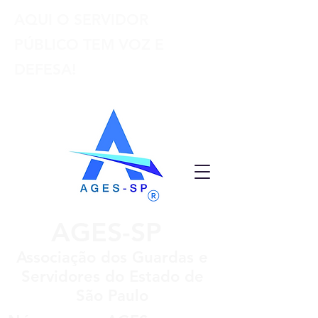
AQUI O SERVIDOR
PÚBLICO TEM VOZ E
DEFESA!
AGES-SP
Associação dos Guardas e
Servidores do Estado de
São Paulo