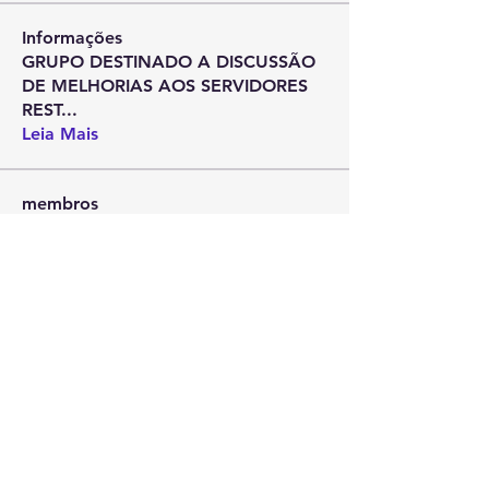
Informações
GRUPO DESTINADO A DISCUSSÃO
DE MELHORIAS AOS SERVIDORES
REST
...
Leia Mais
membros
agessp2018
Seguir
agessp2018
Reinaldo Nascimento marques
Seguir
Cristiane Vieira
Seguir
Ver todos os membros (3)